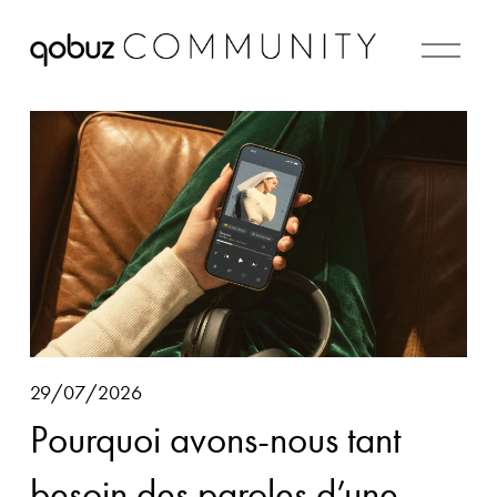
M
e
n
u
29/07/2026
Pourquoi avons-nous tant
besoin des paroles d’une